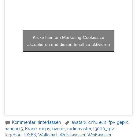
Klicke hier, um Marketing-Cookies zu
akzeptieren und diesen Inhalt zu aktivieren
Kommentar hinterlassen
avatarx
,
cnhl
,
elrs
,
fpv
,
geprc
,
hangar15
,
Krane
,
meps
,
ovonic
,
radiomaster
,
t3000_fpv
,
tagebau
,
TX16S
,
Walksnail
,
Weisswasser
,
Weißwasser