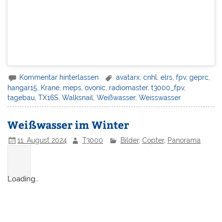
Kommentar hinterlassen
avatarx
,
cnhl
,
elrs
,
fpv
,
geprc
,
hangar15
,
Krane
,
meps
,
ovonic
,
radiomaster
,
t3000_fpv
,
tagebau
,
TX16S
,
Walksnail
,
Weißwasser
,
Weisswasser
Weißwasser im Winter
11. August 2024
T3000
Bilder
,
Copter
,
Panorama
Loading…