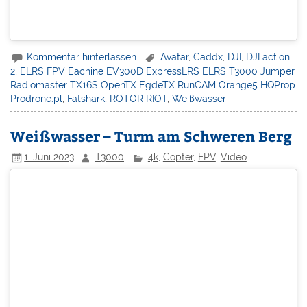
Kommentar hinterlassen
Avatar
,
Caddx
,
DJI
,
DJI action
2
,
ELRS FPV Eachine EV300D ExpressLRS ELRS T3000 Jumper
Radiomaster TX16S OpenTX EgdeTX RunCAM Orange5 HQProp
Prodrone.pl
,
Fatshark
,
ROTOR RIOT
,
Weißwasser
Weißwasser – Turm am Schweren Berg
1. Juni 2023
T3000
4k
,
Copter
,
FPV
,
Video