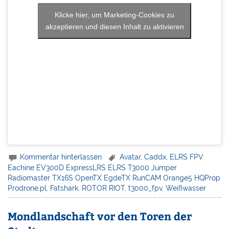
Klicke hier, um Marketing-Cookies zu
akzeptieren und diesen Inhalt zu aktivieren
Kommentar hinterlassen
Avatar
,
Caddx
,
ELRS FPV
Eachine EV300D ExpressLRS ELRS T3000 Jumper
Radiomaster TX16S OpenTX EgdeTX RunCAM Orange5 HQProp
Prodrone.pl
,
Fatshark
,
ROTOR RIOT
,
t3000_fpv
,
Weißwasser
Mondlandschaft vor den Toren der