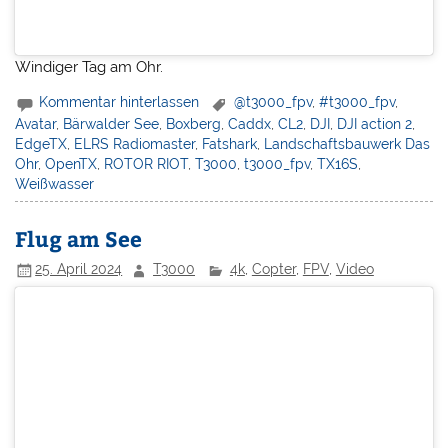
Windiger Tag am Ohr.
Kommentar hinterlassen
@t3000_fpv
,
#t3000_fpv
,
Avatar
,
Bärwalder See
,
Boxberg
,
Caddx
,
CL2
,
DJI
,
DJI action 2
,
EdgeTX
,
ELRS Radiomaster
,
Fatshark
,
Landschaftsbauwerk Das
Ohr
,
OpenTX
,
ROTOR RIOT
,
T3000
,
t3000_fpv
,
TX16S
,
Weißwasser
Flug am See
25. April 2024
T3000
4k
,
Copter
,
FPV
,
Video