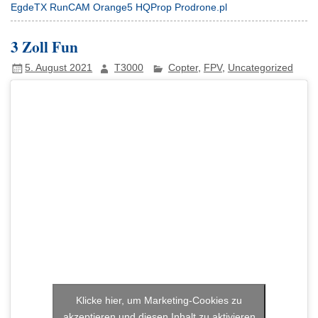
EgdeTX RunCAM Orange5 HQProp Prodrone.pl
3 Zoll Fun
5. August 2021
T3000
Copter
,
FPV
,
Uncategorized
Klicke hier, um Marketing-Cookies zu
akzeptieren und diesen Inhalt zu aktivieren