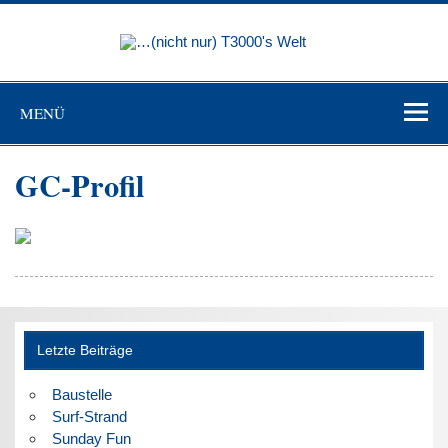
Skip
to
…(nicht
content
nur)
"Niemand ist mehr Sklave als der, der sich für frei hält, ohne es
zu sein"(Johann Wolfgang von Goethe)
T3000's
MENÜ
Welt
GC-Profil
Letzte Beiträge
Baustelle
Surf-Strand
Sunday Fun