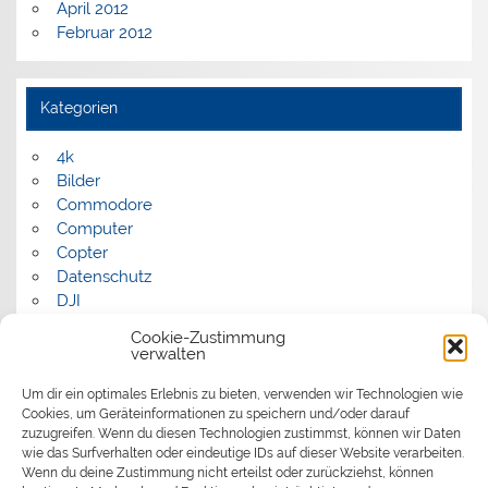
April 2012
Februar 2012
Kategorien
4k
Bilder
Commodore
Computer
Copter
Datenschutz
DJI
FPV
Cookie-Zustimmung
Humor
verwalten
Musik
Um dir ein optimales Erlebnis zu bieten, verwenden wir Technologien wie
Panorama
Cookies, um Geräteinformationen zu speichern und/oder darauf
Politik
zuzugreifen. Wenn du diesen Technologien zustimmst, können wir Daten
Retrocomputer
wie das Surfverhalten oder eindeutige IDs auf dieser Website verarbeiten.
Uncategorized
Wenn du deine Zustimmung nicht erteilst oder zurückziehst, können