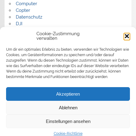
Computer
Copter
Datenschutz
DJI
FPV
Cookie-Zustimmung
Humor
verwalten
Musik
Um dir ein optimales Erlebnis zu bieten, verwenden wir Technologien wie
Panorama
Cookies, um Geräteinformationen zu speichern und/oder darauf
Politik
zuzugreifen. Wenn du diesen Technologien zustimmst, können wir Daten
Retrocomputer
wie das Surfverhalten oder eindeutige IDs auf dieser Website verarbeiten.
Uncategorized
Wenn du deine Zustimmung nicht erteilst oder zurückziehst, können
Video
bestimmte Merkmale und Funktionen beeinträchtigt werden.
Akzeptieren
Ablehnen
Einstellungen ansehen
Erstellt mit
WordPress
und
Smartline
.
Cookie-Richtlinie