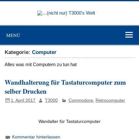
Skip
to
…(nicht
content
nur)
"Niemand ist mehr Sklave als der, der sich für frei hält, ohne es
zu sein"(Johann Wolfgang von Goethe)
T3000's
MENÜ
Welt
Kategorie:
Computer
Alles was mit Computern zu tun hat
Wandhalterung für Tastaturcomputer zum
selber Drucken
1. April 2017
T3000
Commodore
,
Retrocomputer
Wandalter für Tastaturcomputer
Kommentar hinterlassen