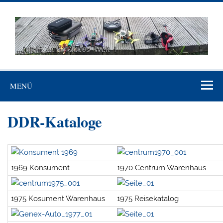
Skip
to
content
…(nicht nur)
"Niemand ist mehr Sklave als der, der sich für frei hält, ohne
T3000's Welt
es zu sein"(Johann Wolfgang von Goethe)
MENÜ
DDR-Kataloge
1969 Konsument
1970 Centrum Warenhaus
1975 Kosument Warenhaus
1975 Reisekatalog