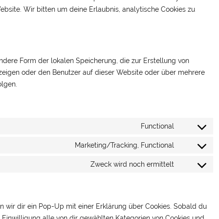
ebsite. Wir bitten um deine Erlaubnis, analytische Cookies zu
ndere Form der lokalen Speicherung, die zur Erstellung von
eigen oder den Benutzer auf dieser Website oder über mehrere
olgen.
Functional
Consent
to
Marketing/Tracking, Functional
Consent
service
to
Zweck wird noch ermittelt
wordpress
Consent
service
to
youtube
service
sonstiges
 wir dir ein Pop-Up mit einer Erklärung über Cookies. Sobald du
ne Einwilligung alle von dir gewählten Kategorien von Cookies und