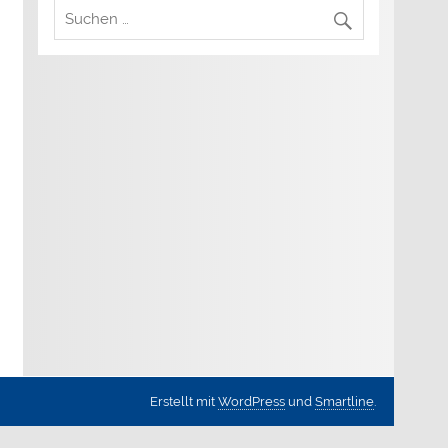
Erstellt mit
WordPress
und
Smartline
.