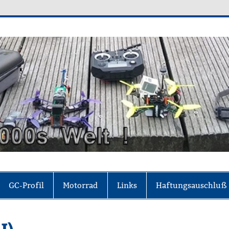
0's Welt
der sich für frei hält, ohne es zu sein"(Johann W
GC-Profil
Motorrad
Links
Haftungsauschluß
U)