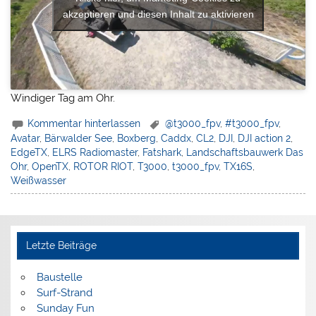
akzeptieren und diesen Inhalt zu aktivieren
Windiger Tag am Ohr.
Kommentar hinterlassen
@t3000_fpv
,
#t3000_fpv
,
Avatar
,
Bärwalder See
,
Boxberg
,
Caddx
,
CL2
,
DJI
,
DJI action 2
,
EdgeTX
,
ELRS Radiomaster
,
Fatshark
,
Landschaftsbauwerk Das
Ohr
,
OpenTX
,
ROTOR RIOT
,
T3000
,
t3000_fpv
,
TX16S
,
Weißwasser
Letzte Beiträge
Baustelle
Surf-Strand
Sunday Fun