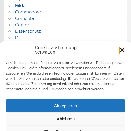
Bilder
Commodore
Computer
Copter
Datenschutz
DJI
FPV
Cookie-Zustimmung
Humor
verwalten
Musik
Um dir ein optimales Erlebnis zu bieten, verwenden wir Technologien wie
Panorama
Cookies, um Geräteinformationen zu speichern und/oder darauf
Politik
zuzugreifen. Wenn du diesen Technologien zustimmst, können wir Daten
Retrocomputer
wie das Surfverhalten oder eindeutige IDs auf dieser Website verarbeiten.
Uncategorized
Wenn du deine Zustimmung nicht erteilst oder zurückziehst, können
Video
bestimmte Merkmale und Funktionen beeinträchtigt werden.
Akzeptieren
Ablehnen