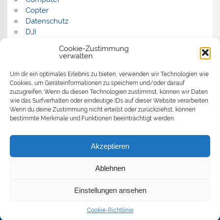
Copter
Datenschutz
DJI
FPV
Cookie-Zustimmung
Humor
verwalten
Musik
Um dir ein optimales Erlebnis zu bieten, verwenden wir Technologien wie
Panorama
Cookies, um Geräteinformationen zu speichern und/oder darauf
Politik
zuzugreifen. Wenn du diesen Technologien zustimmst, können wir Daten
Retrocomputer
wie das Surfverhalten oder eindeutige IDs auf dieser Website verarbeiten.
Uncategorized
Wenn du deine Zustimmung nicht erteilst oder zurückziehst, können
Video
bestimmte Merkmale und Funktionen beeinträchtigt werden.
Akzeptieren
Ablehnen
Einstellungen ansehen
Erstellt mit
WordPress
und
Smartline
.
Cookie-Richtlinie