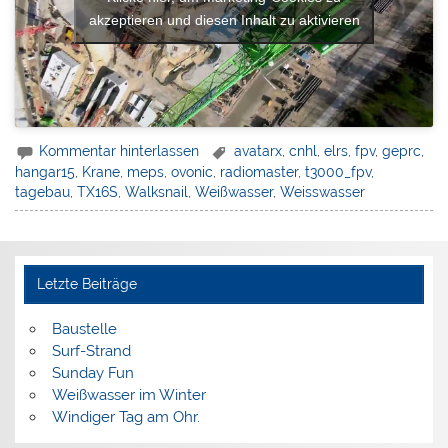
akzeptieren und diesen Inhalt zu aktivieren
Kommentar hinterlassen
avatarx
,
cnhl
,
elrs
,
fpv
,
geprc
,
hangar15
,
Krane
,
meps
,
ovonic
,
radiomaster
,
t3000_fpv
,
tagebau
,
TX16S
,
Walksnail
,
Weißwasser
,
Weisswasser
Letzte Beiträge
Baustelle
Surf-Strand
Sunday Fun
Weißwasser im Winter
Windiger Tag am Ohr.