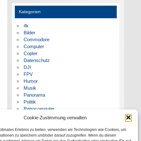
Kategorien
4k
Bilder
Commodore
Computer
Copter
Datenschutz
DJI
FPV
Humor
Musik
Panorama
Politik
Retrocomputer
Uncategorized
Cookie-Zustimmung verwalten
Video
ptimales Erlebnis zu bieten, verwenden wir Technologien wie Cookies, um
mationen zu speichern und/oder darauf zuzugreifen. Wenn du diesen