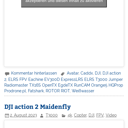
akzeptieren und diesen Inhalt zu aktivieren
Kommentar hinterlassen
Avatar
,
Caddx
,
DJI
,
DJI action
2
,
ELRS FPV Eachine EV300D ExpressLRS ELRS T3000 Jumper
Radiomaster TX16S OpenTX EgdeTX RunCAM Orange5 HQProp
Prodrone.pl
,
Fatshark
,
ROTOR RIOT
,
Weißwasser
DJI action 2 Maidenfly
2. August 2023
T3000
4k
,
Copter
,
DJI
,
FPV
,
Video