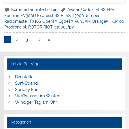
Kommentar hinterlassen
Avatar
,
Caddx
,
ELRS FPV
Eachine EV300D ExpressLRS ELRS T3000 Jumper
Radiomaster TX16S OpenTX EgdeTX RunCAM Orange5 HQProp
Prodrone.pl
,
ROTOR RIOT
,
t3000_fpv
1
2
3
…
7
»
Letzte Beiträge
Baustelle
Surf-Strand
Sunday Fun
Weißwasser im Winter
Windiger Tag am Ohr.
Kategorien