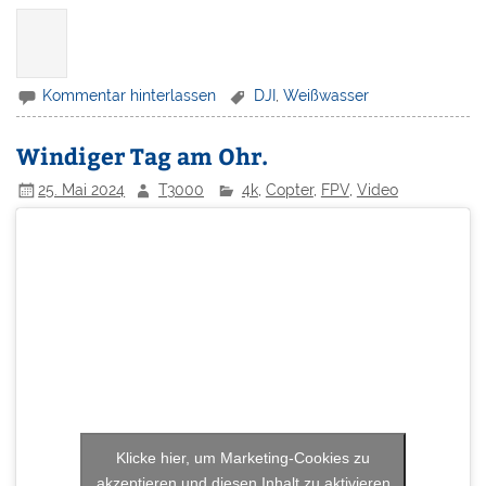
Kommentar hinterlassen
DJI
,
Weißwasser
Windiger Tag am Ohr.
25. Mai 2024
T3000
4k
,
Copter
,
FPV
,
Video
Klicke hier, um Marketing-Cookies zu
akzeptieren und diesen Inhalt zu aktivieren