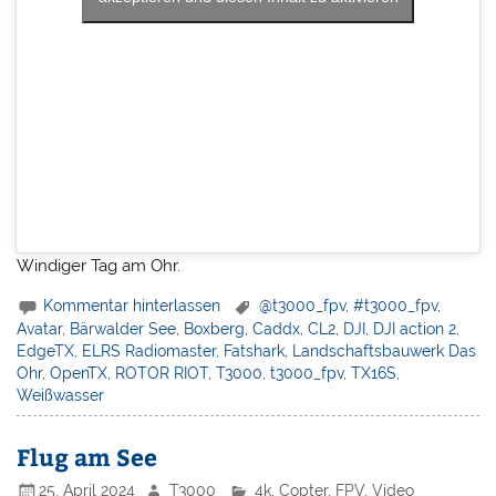
Windiger Tag am Ohr.
Kommentar hinterlassen
@t3000_fpv
,
#t3000_fpv
,
Avatar
,
Bärwalder See
,
Boxberg
,
Caddx
,
CL2
,
DJI
,
DJI action 2
,
EdgeTX
,
ELRS Radiomaster
,
Fatshark
,
Landschaftsbauwerk Das
Ohr
,
OpenTX
,
ROTOR RIOT
,
T3000
,
t3000_fpv
,
TX16S
,
Weißwasser
Flug am See
25. April 2024
T3000
4k
,
Copter
,
FPV
,
Video