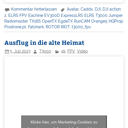
Kommentar hinterlassen
Avatar
,
Caddx
,
DJI
,
DJI action
2
,
ELRS FPV Eachine EV300D ExpressLRS ELRS T3000 Jumper
Radiomaster TX16S OpenTX EgdeTX RunCAM Orange5 HQProp
Prodrone.pl
,
Fatshark
,
ROTOR RIOT
,
t3000_fpv
Ausflug in die alte Heimat
5. Juli 2023
T3000
4k
,
FPV
,
Video
Klicke hier, um Marketing-Cookies zu