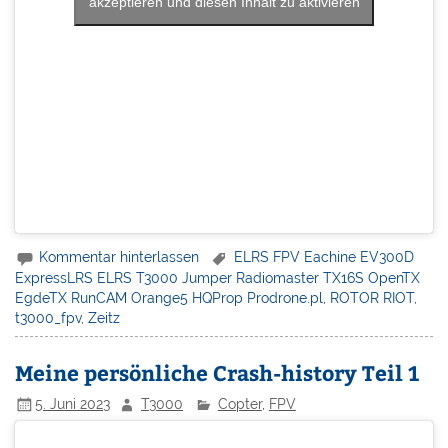
akzeptieren und diesen Inhalt zu aktivieren
Kommentar hinterlassen
ELRS FPV Eachine EV300D
ExpressLRS ELRS T3000 Jumper Radiomaster TX16S OpenTX
EgdeTX RunCAM Orange5 HQProp Prodrone.pl
,
ROTOR RIOT
,
t3000_fpv
,
Zeitz
Meine persönliche Crash-history Teil 1
5. Juni 2023
T3000
Copter
,
FPV