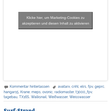
Klicke hier, um Marketing-Cookies zu
akzeptieren und diesen Inhalt zu aktivieren
Kommentar hinterlassen
avatarx
,
cnhl
,
elrs
,
fpv
,
geprc
,
hangar15
,
Krane
,
meps
,
ovonic
,
radiomaster
,
t3000_fpv
,
tagebau
,
TX16S
,
Walksnail
,
Weißwasser
,
Weisswasser
Surf-Strand