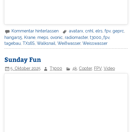
Kommentar hinterlassen
avatarx
,
cnhl
,
elrs
,
fpv
,
geprc
,
hangar15
,
Krane
,
meps
,
ovonic
,
radiomaster
,
t3000_fpv
,
tagebau
,
TX16S
,
Walksnail
,
Weißwasser
,
Weisswasser
Sunday Fun
5. Oktober 2025
T3000
4k
,
Copter
,
FPV
,
Video