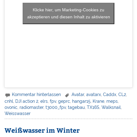
Klicke hier, um Marketing-Cookies zu
akzeptieren und diesen Inhalt zu aktivieren
Kommentar hinterlassen
Avatar
,
avatarx
,
Caddx
,
CL2
,
cnhl
,
DJI action 2
,
elrs
,
fpv
,
geprc
,
hangar15
,
Krane
,
meps
,
ovonic
,
radiomaster
,
t3000_fpv
,
tagebau
,
TX16S
,
Walksnail
,
Weisswasser
Weißwasser im Winter