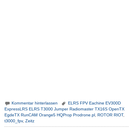
Kommentar hinterlassen
ELRS FPV Eachine EV300D
ExpressLRS ELRS T3000 Jumper Radiomaster TX16S OpenTX
EgdeTX RunCAM Orange5 HQProp Prodrone.pl
,
ROTOR RIOT
,
t3000_fpv
,
Zeitz