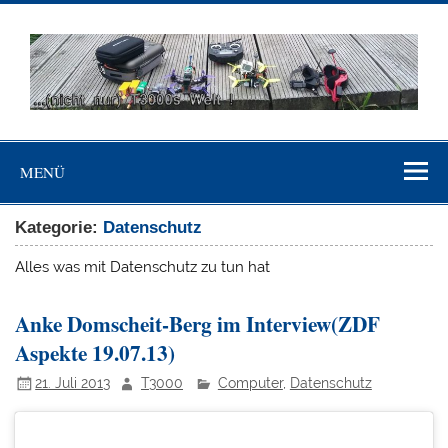
Skip
to
content
…(nicht nur)
"Niemand ist mehr Sklave als der, der sich für frei hält, ohne
T3000's Welt
es zu sein"(Johann Wolfgang von Goethe)
MENÜ
Kategorie:
Datenschutz
Alles was mit Datenschutz zu tun hat
Anke Domscheit-Berg im Interview(ZDF
Aspekte 19.07.13)
21. Juli 2013
T3000
Computer
,
Datenschutz