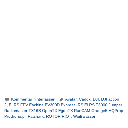
Kommentar hinterlassen
Avatar
,
Caddx
,
DJI
,
DJI action
2
,
ELRS FPV Eachine EV300D ExpressLRS ELRS T3000 Jumper
Radiomaster TX16S OpenTX EgdeTX RunCAM Orange5 HQProp
Prodrone.pl
,
Fatshark
,
ROTOR RIOT
,
Weißwasser