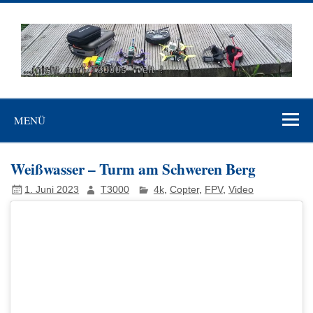
Skip
to
content
…(nicht nur)
"Niemand ist mehr Sklave als der, der sich für frei hält, ohne es
T3000's Welt
zu sein"(Johann Wolfgang von Goethe)
MENÜ
Weißwasser – Turm am Schweren Berg
1. Juni 2023
T3000
4k
,
Copter
,
FPV
,
Video