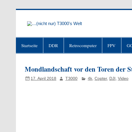
Skip
to
content
…(nicht 
"Niemand ist mehr Sklave als der, d
Startseite
DDR
Retrocomputer
FPV
GC
Mondlandschaft vor den Toren der S
17. April 2018
T3000
4k
,
Copter
,
DJI
,
Video