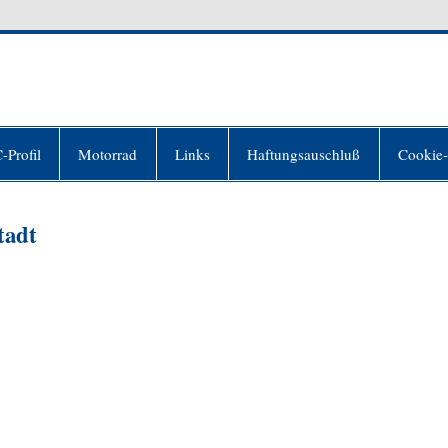
nur) T3000's Welt
er sich für frei hält, ohne es zu sein"(Johann Wol
-Profil
Motorrad
Links
Haftungsauschluß
Cookie-
tadt