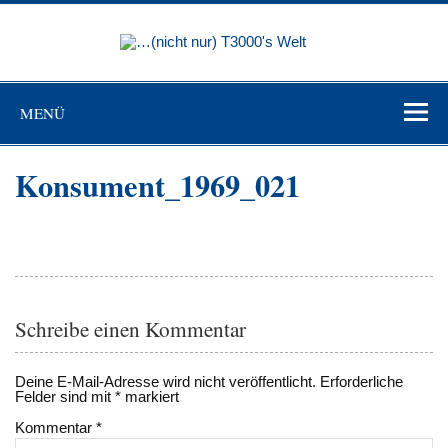
Skip
to
…(nicht
content
nur)
"Niemand ist mehr Sklave als der, der sich für frei hält, ohne es
zu sein"(Johann Wolfgang von Goethe)
T3000's
MENÜ
Welt
Konsument_1969_021
Schreibe einen Kommentar
Deine E-Mail-Adresse wird nicht veröffentlicht.
Erforderliche
Felder sind mit
*
markiert
Kommentar
*