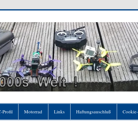
 Welt
er sich für frei hält, ohne es zu sein"(Johann Wol
-Profil
Motorrad
Links
Haftungsauschluß
Cookie-