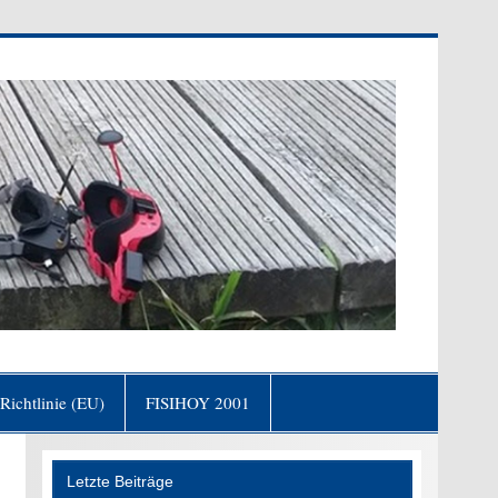
fgang von Goethe)
Richtlinie (EU)
FISIHOY 2001
Letzte Beiträge