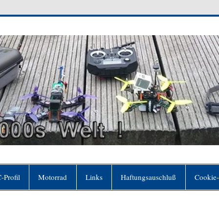
 Welt
er sich für frei hält, ohne es zu sein"(Johann Wol
-Profil
Motorrad
Links
Haftungsauschluß
Cookie-