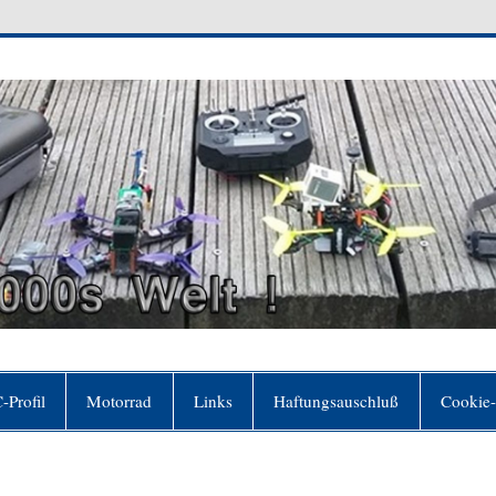
 Welt
er sich für frei hält, ohne es zu sein"(Johann Wol
-Profil
Motorrad
Links
Haftungsauschluß
Cookie-