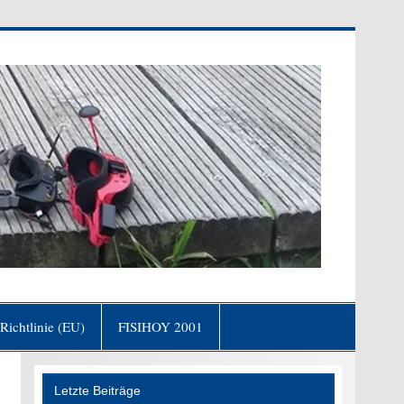
fgang von Goethe)
Richtlinie (EU)
FISIHOY 2001
Letzte Beiträge