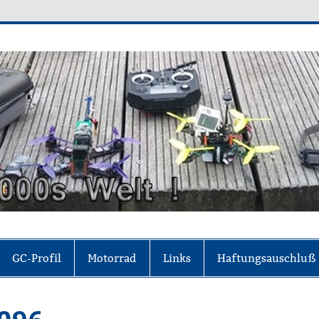
0's Welt
der sich für frei hält, ohne es zu sein"(Johann W
GC-Profil
Motorrad
Links
Haftungsauschluß
_096