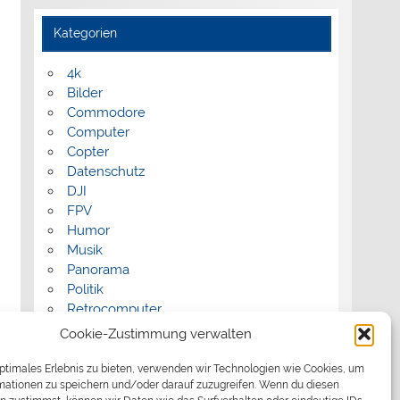
Kategorien
4k
Bilder
Commodore
Computer
Copter
Datenschutz
DJI
FPV
Humor
Musik
Panorama
Politik
Retrocomputer
Uncategorized
Cookie-Zustimmung verwalten
Video
optimales Erlebnis zu bieten, verwenden wir Technologien wie Cookies, um
mationen zu speichern und/oder darauf zuzugreifen. Wenn du diesen