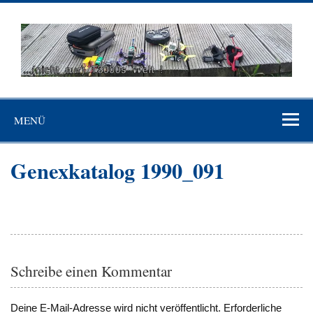
Skip
to
content
…(nicht nur)
"Niemand ist mehr Sklave als der, der sich für frei hält, ohne es
T3000's Welt
zu sein"(Johann Wolfgang von Goethe)
MENÜ
Genexkatalog 1990_091
Schreibe einen Kommentar
Deine E-Mail-Adresse wird nicht veröffentlicht.
Erforderliche