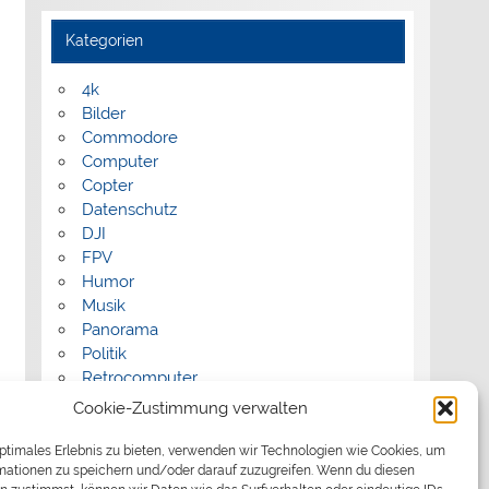
Kategorien
4k
Bilder
Commodore
Computer
Copter
Datenschutz
DJI
FPV
Humor
Musik
Panorama
Politik
Retrocomputer
Uncategorized
Cookie-Zustimmung verwalten
Video
optimales Erlebnis zu bieten, verwenden wir Technologien wie Cookies, um
mationen zu speichern und/oder darauf zuzugreifen. Wenn du diesen