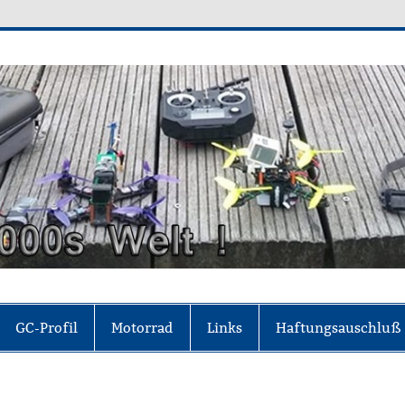
0's Welt
der sich für frei hält, ohne es zu sein"(Johann W
GC-Profil
Motorrad
Links
Haftungsauschluß