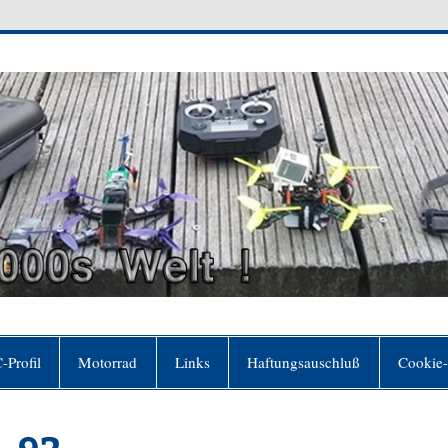
0's Welt
der sich für frei hält, ohne es zu sein"(Johann W
-Profil
Motorrad
Links
Haftungsauschluß
Cookie-
5_92