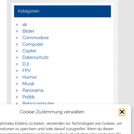
Kategorien
4k
Bilder
Commodore
Computer
Copter
Datenschutz
DJI
FPV
Humor
Musik
Panorama
Politik
Retrocomputer
Uncategorized
Cookie-Zustimmung verwalten
Video
optimales Erlebnis zu bieten, verwenden wir Technologien wie Cookies, um
mationen zu speichern und/oder darauf zuzugreifen. Wenn du diesen