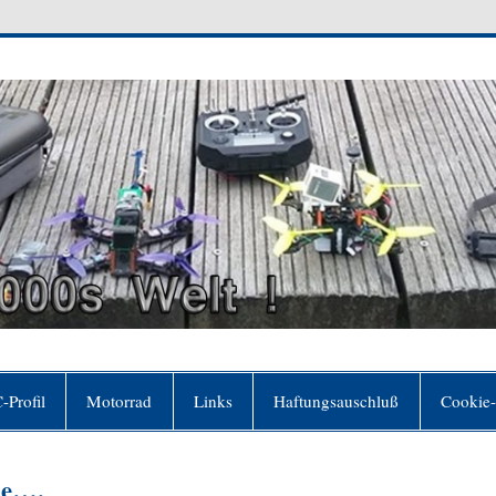
 Welt
er sich für frei hält, ohne es zu sein"(Johann Wol
-Profil
Motorrad
Links
Haftungsauschluß
Cookie-
de….