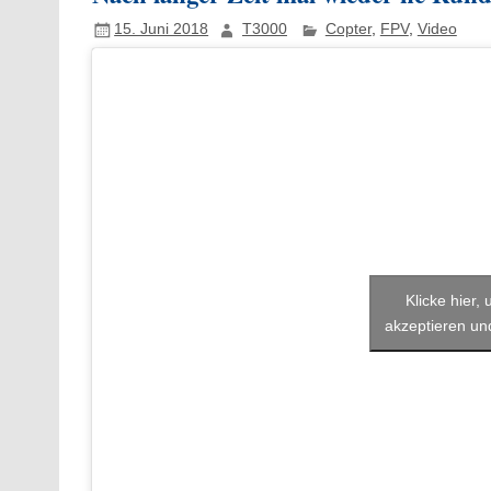
15. Juni 2018
T3000
Copter
,
FPV
,
Video
Klicke hier,
akzeptieren und