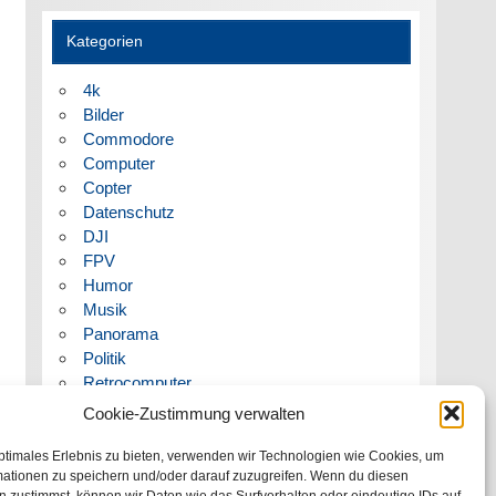
Kategorien
4k
Bilder
Commodore
Computer
Copter
Datenschutz
DJI
FPV
Humor
Musik
Panorama
Politik
Retrocomputer
Uncategorized
Cookie-Zustimmung verwalten
Video
ptimales Erlebnis zu bieten, verwenden wir Technologien wie Cookies, um
mationen zu speichern und/oder darauf zuzugreifen. Wenn du diesen